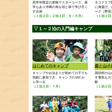
高学年限定の冒険マスターコース、座
ネコクラブ
学もあり沖縄の海を頭と体で学び尽く
に海遊び、
す企画
ーク（野宿
（１泊２日～２泊３日・６～９月）
（１泊２日
▽１～２泊の入門編キャンプ
はじめてのキャンプ
森と山小
キャンプやお泊まりが初めての子でも
国頭村の山
気軽に参加でき、キャンプのABCか
す電気もガ
ら学べる
験
（１泊２日・７月）
（１泊２日