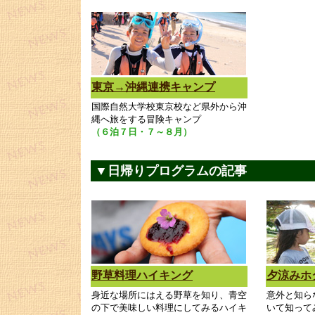
東京→沖縄連携キャンプ
国際自然大学校東京校など県外から沖
縄へ旅をする冒険キャンプ
（６泊７日・７～８月）
▼日帰りプログラムの記事
野草料理ハイキング
夕涼みホ
身近な場所にはえる野草を知り、青空
意外と知ら
の下で美味しい料理にしてみるハイキ
いて知って