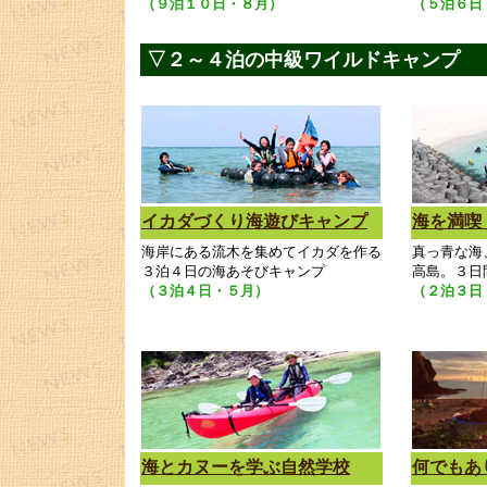
（９泊１０日・８月）
（５泊６日
▽２～４泊の中級ワイルドキャンプ
イカダづくり海遊びキャンプ
海を満喫
海岸にある流木を集めてイカダを作る
真っ青な海
３泊４日の海あそびキャンプ
高島。３日
（３泊４日・５月）
（２泊３日
海とカヌーを学ぶ自然学校
何でもあ