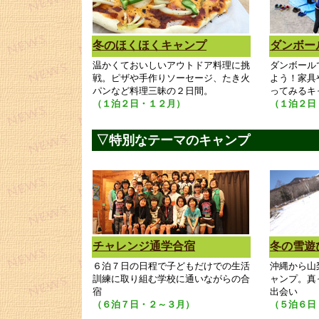
冬のほくほくキャンプ
ダンボー
温かくておいしいアウトドア料理に挑
ダンボール
戦。ピザや手作りソーセージ、たき火
よう！家具
パンなど料理三昧の２日間。
ってみるキ
（１泊２日・１２月）
（１泊２日
▽特別なテーマのキャンプ
チャレンジ通学合宿
冬の雪遊
６泊７日の日程で子どもだけでの生活
沖縄から山
訓練に取り組む学校に通いながらの合
ャンプ。真
宿
出会い
（６泊７日・２～３月）
（５泊６日