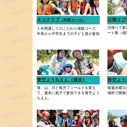
ネコクラブ
日帰りプ
（年間コース）
日帰りで参
１年間通してのこだわり体験コース
ート集（個
年長から中学生までの子ども達が参加
青空ようちえん（週末）
青空よう
海、山、川と毎月フィールドを変え
毎週水曜日
て、週末に親子で参加できる青空よう
城村で開催
ちえん。