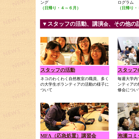
ング
ログラム
（日帰り・４～６月）
（日帰り・
▼スタッフの活動、講演
、その他の
会
スタッフの活動
スタッフC
ネコのわくわく自然教室の職員、多く
毎週大学内
の大学生ボランティアの活動の様子に
ンティアの
ついて
修会につい
MFA（応急処置）講習会
泡瀬コミ