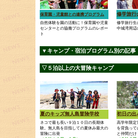
修学旅行
保育園・児童館との連携プログラム
自然体験を園の活動に！保育園や児童
修学旅行生
センターとの協働プログラムのレポー
中城湾周辺
ト
▼キャンプ・宿泊プログラム別の記事
▽５泊以上の大冒険キャンプ
夏のキッズ無人島冒険学校
初日の出
ネコで最も長い９泊１０日の長期体
高学年限定
験。無人島を目指しての夏休み最大の
を背負って
冒険に出発
と仲間だけ