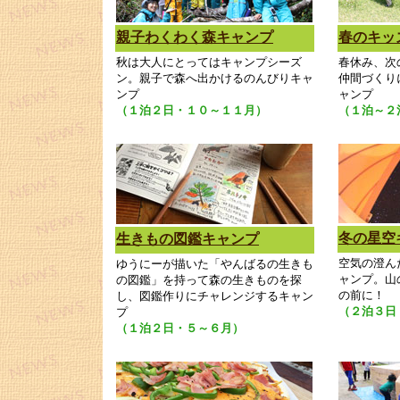
親子わくわく森キャンプ
春のキッ
秋は大人にとってはキャンプシーズ
春休み、次
ン。親子で森へ出かけるのんびりキャ
仲間づくり
ンプ
ャンプ
（１泊２日・１０～１１月）
（１泊～２
冬の星空
生きもの図鑑キャンプ
空気の澄ん
ゆうにーが描いた「やんばるの生きも
ャンプ。山
の図鑑」を持って森の生きものを探
の前に！
し、図鑑作りにチャレンジするキャン
（２泊３日
プ
（１泊２日・５～６月）